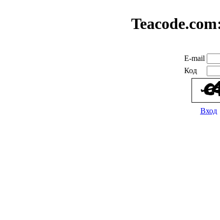
Teacode.com
E-mail
Код
Вход