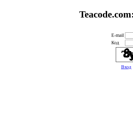
Teacode.com
E-mail
Код
Вход