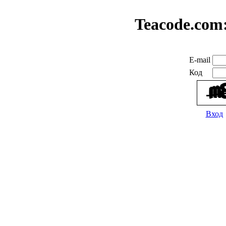
Teacode.com
E-mail
Код
Вход