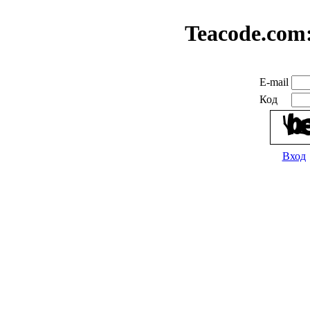
Teacode.com
E-mail
Код
Вход