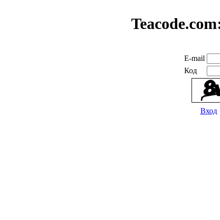
Teacode.com
E-mail
Код
Вход