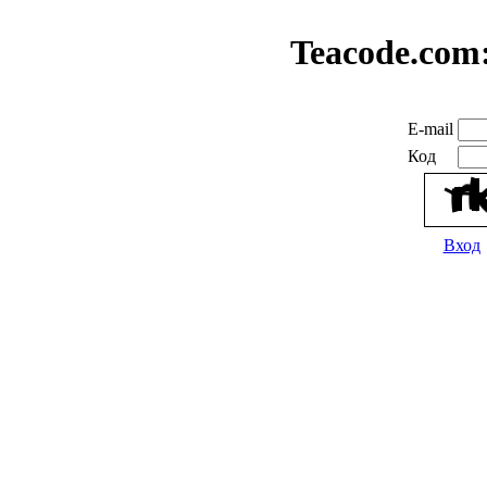
Teacode.com
E-mail
Код
Вход