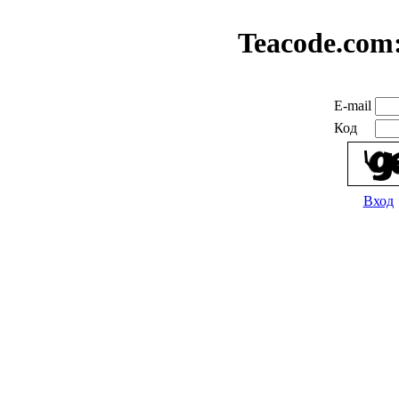
Teacode.com
E-mail
Код
Вход