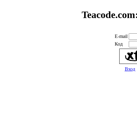
Teacode.com
E-mail
Код
Вход