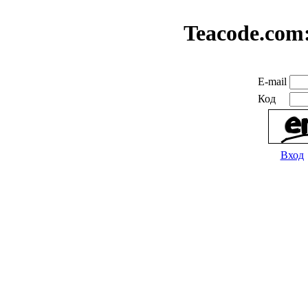
Teacode.com
E-mail
Код
Вход