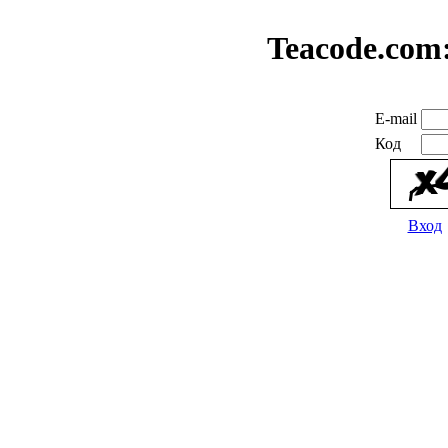
Teacode.com
E-mail
Код
Вход