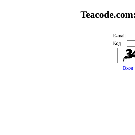
Teacode.com
E-mail
Код
Вход