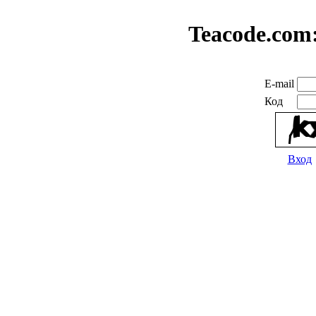
Teacode.com
E-mail
Код
Вход