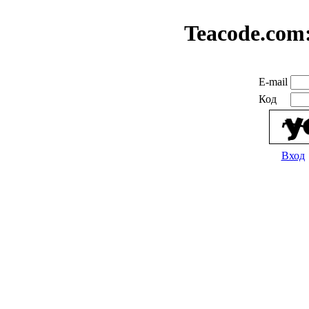
Teacode.com
E-mail
Код
Вход