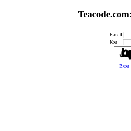
Teacode.com
E-mail
Код
Вход