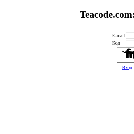
Teacode.com
E-mail
Код
Вход