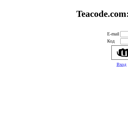
Teacode.com
E-mail
Код
Вход