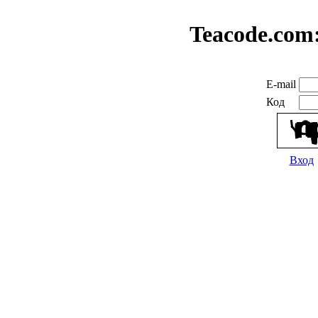
Teacode.com
E-mail
Код
Вход