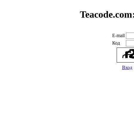
Teacode.com
E-mail
Код
Вход