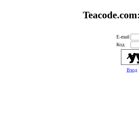
Teacode.com
E-mail
Код
Вход