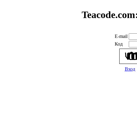
Teacode.com
E-mail
Код
Вход