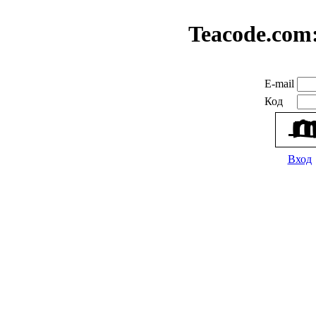
Teacode.com
E-mail
Код
Вход