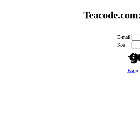
Teacode.com
E-mail
Код
Вход