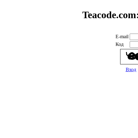
Teacode.com
E-mail
Код
Вход