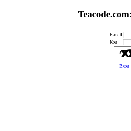
Teacode.com
E-mail
Код
Вход