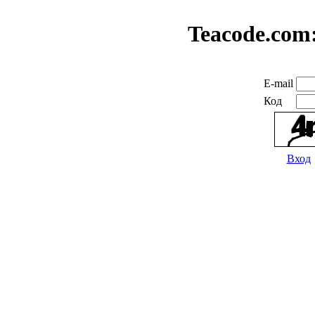
Teacode.com
E-mail
Код
Вход