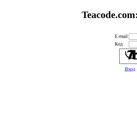
Teacode.com
E-mail
Код
Вход