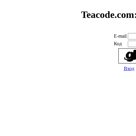
Teacode.com
E-mail
Код
Вход