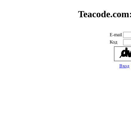
Teacode.com
E-mail
Код
Вход