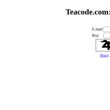
Teacode.com
E-mail
Код
Вход