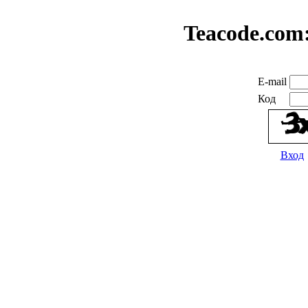
Teacode.com
E-mail
Код
Вход