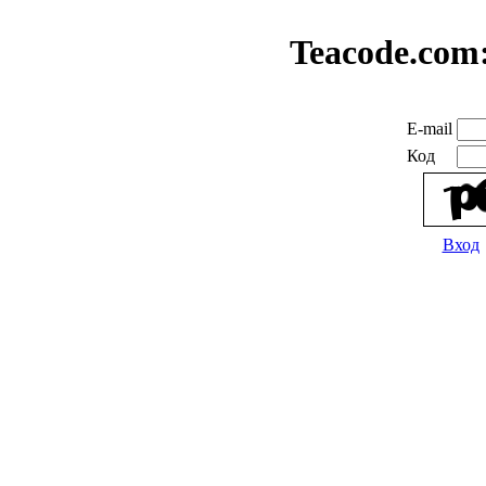
Teacode.com
E-mail
Код
Вход