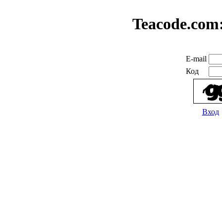
Teacode.com
E-mail
Код
Вход