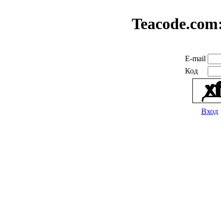
Teacode.com
E-mail
Код
Вход