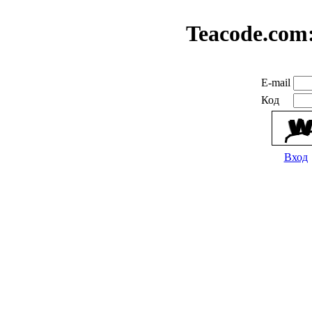
Teacode.com
E-mail
Код
Вход