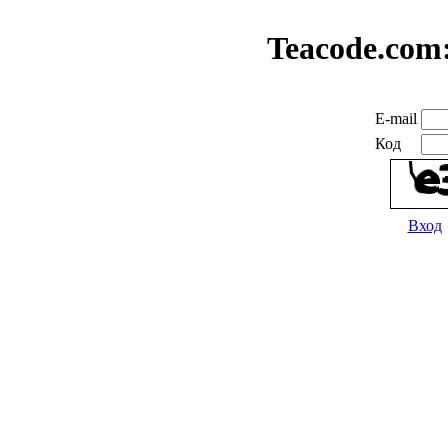
Teacode.com
E-mail
Код
Вход