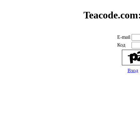
Teacode.com
E-mail
Код
Вход