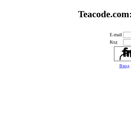
Teacode.com
E-mail
Код
Вход