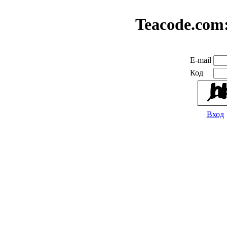
Teacode.com
E-mail
Код
Вход