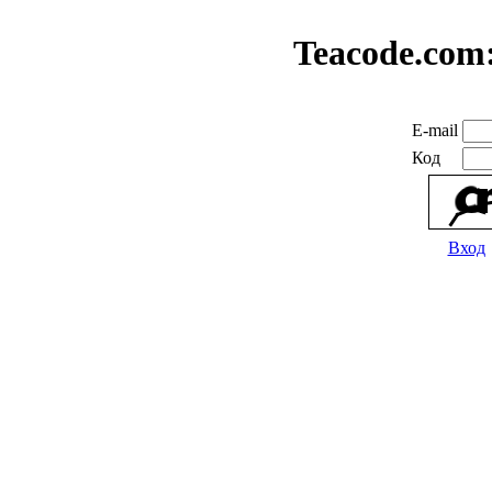
Teacode.com
E-mail
Код
Вход