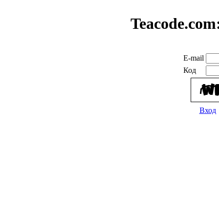
Teacode.com
E-mail
Код
Вход