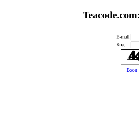
Teacode.com
E-mail
Код
Вход