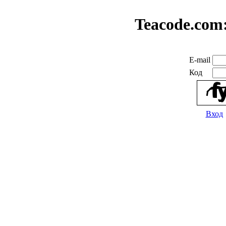
Teacode.com
E-mail
Код
Вход