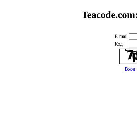
Teacode.com
E-mail
Код
Вход