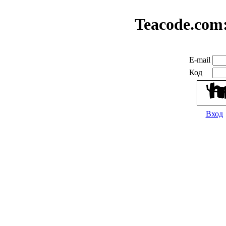
Teacode.com
E-mail
Код
Вход