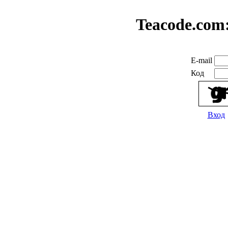
Teacode.com
E-mail
Код
Вход