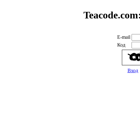
Teacode.com
E-mail
Код
Вход