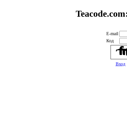
Teacode.com
E-mail
Код
Вход