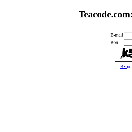
Teacode.com
E-mail
Код
Вход