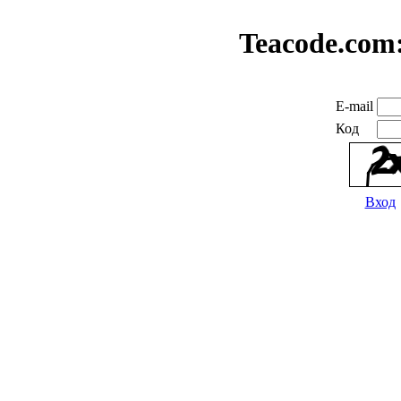
Teacode.com
E-mail
Код
Вход