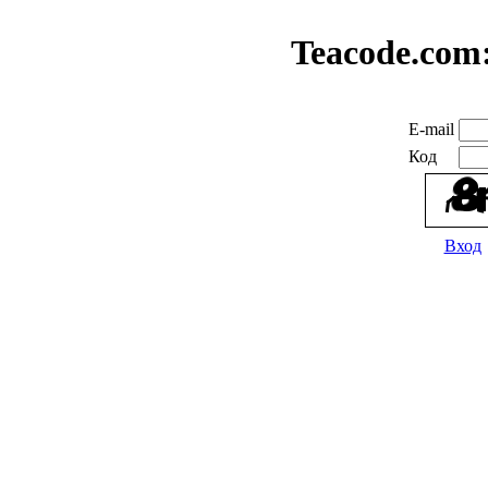
Teacode.com
E-mail
Код
Вход